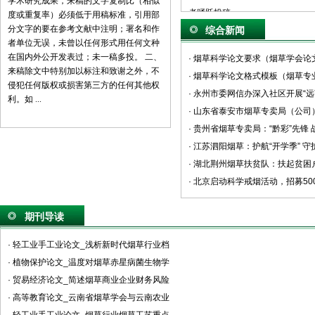
学术研究成果，来稿的文字复制比（相似
者踊跃投稿。 ...
度或重复率）必须低于用稿标准，引用部
分文字的要在参考文献中注明；署名和作
综合新闻
者单位无误，未曾以任何形式用任何文种
在国内外公开发表过；未一稿多投。 二、
· 烟草科学论文要求（烟草学会论
来稿除文中特别加以标注和致谢之外，不
· 烟草科学论文格式模板（烟草专业
侵犯任何版权或损害第三方的任何其他权
· 永州市委网信办深入社区开展“
利。如 ...
· 山东省泰安市烟草专卖局（公司
· 贵州省烟草专卖局：“黔彩”先锋
· 江苏泗阳烟草：护航“开学季” 守
· 湖北荆州烟草扶贫队：扶起贫
· 北京启动科学戒烟活动，招募5
期刊导读
· 轻工业手工业论文_浅析新时代烟草行业档
· 植物保护论文_温度对烟草赤星病菌生物学
· 贸易经济论文_简述烟草商业企业财务风险
· 高等教育论文_云南省烟草学会与云南农业